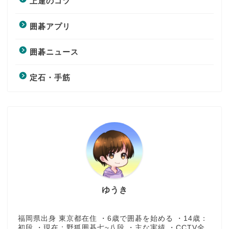
上達のコツ
囲碁アプリ
囲碁ニュース
定石・手筋
ゆうき
福岡県出身 東京都在住 ・6歳で囲碁を始める ・14歳：
初段 ・現在：野狐囲碁七~八段 ・主な実績 ・CCTV全