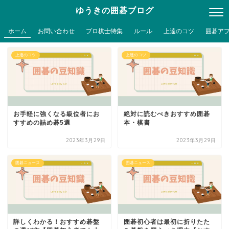
ゆうきの囲碁ブログ
ホーム
お問い合わせ
プロ棋士特集
ルール
上達のコツ
囲碁ア
上達のコツ
上達のコツ
お手軽に強くなる級位者にお
絶対に読むべきおすすめ囲碁
すすめの詰め碁5選
本・棋書
2023年3月29日
2023年3月29日
囲碁ニュース
囲碁ニュース
詳しくわかる！おすすめ碁盤
囲碁初心者は最初に折りたた