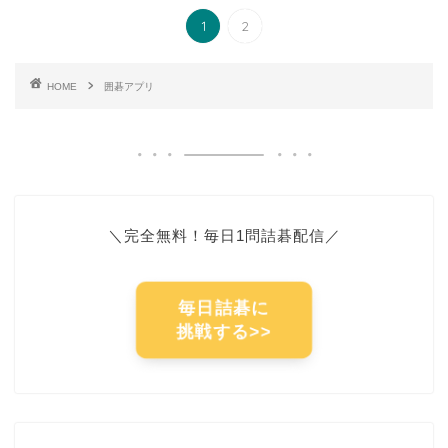
1
2
HOME
囲碁アプリ
＼完全無料！毎日1問詰碁配信／
毎日詰碁に
挑戦する>>