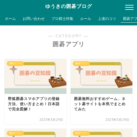
ゆうきの囲碁ブログ
ホーム
お問い合わせ
プロ棋士特集
ルール
上達のコツ
囲碁ア
― CATEGORY ―
囲碁アプリ
囲碁アプリ
囲碁アプリ
野狐囲碁スマホアプリの登録
囲碁無料おすすめゲーム、ネ
方法、使い方まとめ！日本語
ット碁サイトを本気でまとめ
で完全図解！
てみた
2023年3月29日
2023年3月29日
囲碁アプリ
囲碁アプリ