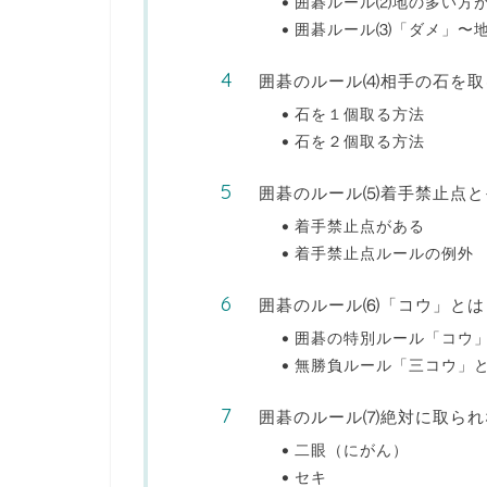
囲碁ルール⑵地の多い方
囲碁ルール⑶「ダメ」〜
囲碁のルール⑷相手の石を取
石を１個取る方法
石を２個取る方法
囲碁のルール⑸着手禁止点と
着手禁止点がある
着手禁止点ルールの例外
囲碁のルール⑹「コウ」とは
囲碁の特別ルール「コウ
無勝負ルール「三コウ」
囲碁のルール⑺絶対に取られ
二眼（にがん）
セキ