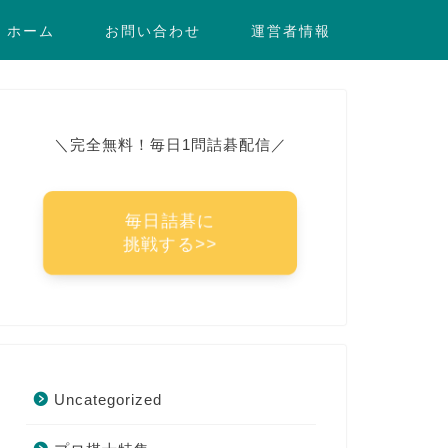
ホーム
お問い合わせ
運営者情報
＼完全無料！毎日1問詰碁配信／
毎日詰碁に
挑戦する>>
Uncategorized