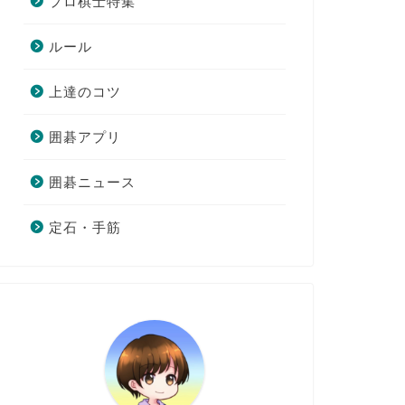
プロ棋士特集
ルール
上達のコツ
囲碁アプリ
囲碁ニュース
定石・手筋