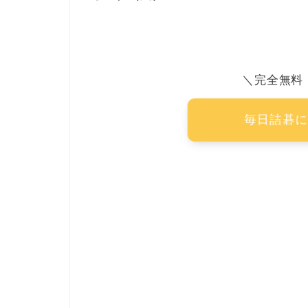
＼完全無料
毎日詰碁に