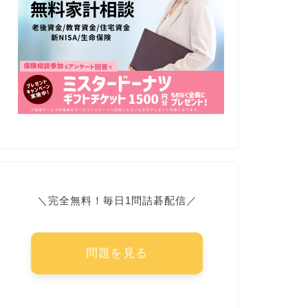
＼完全無料！毎日1問詰碁配信／
問題を見る