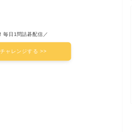
！毎日1問詰碁配信／
チャレンジする >>