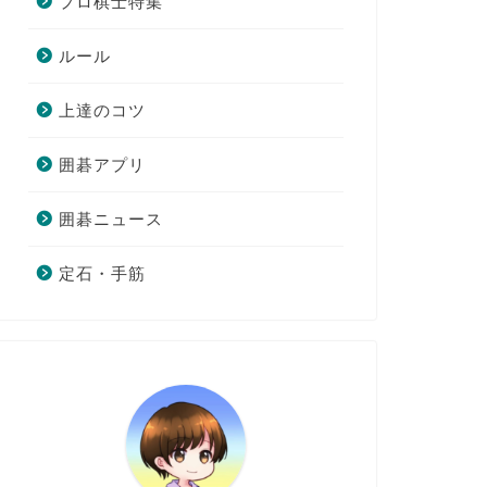
プロ棋士特集
ルール
上達のコツ
囲碁アプリ
囲碁ニュース
定石・手筋