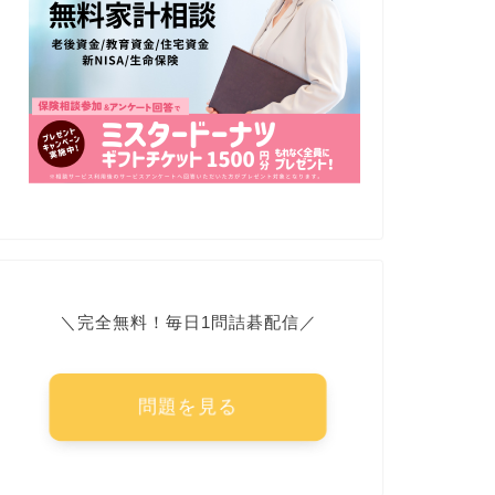
＼完全無料！毎日1問詰碁配信／
問題を見る