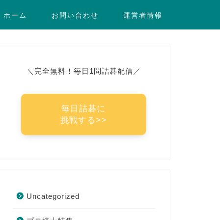
ホーム
お問い合わせ
運営者情報
＼完全無料！毎日1問詰碁配信／
毎日詰碁に
挑戦する>>
Uncategorized