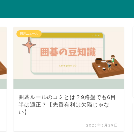
囲碁ニュース
囲碁ルールのコミとは？9路盤でも6目
半は適正？【先番有利は欠陥じゃな
い】
日
2023年3月29日