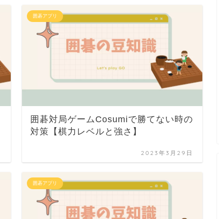
囲碁アプリ
囲碁対局ゲームCosumiで勝てない時の
対策【棋力レベルと強さ】
日
2023年3月29日
囲碁アプリ