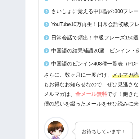
さいしょに覚える中国語の300フレ
YouTube10万再生！日常会話初級
日常会話で頻出！中級フレーズ150
中国語の結果補語20選 ピンイン・例
中国語のピンイン408種一覧表（PD
さらに、数ヶ月に一度だけ、
メルマガ読
もお得なお知らせなので、ぜひ見逃さな
メルマガは、
全メール無料
です！飽きた
僕の想いを綴ったメールをぜひ読みに来
お待ちしています！