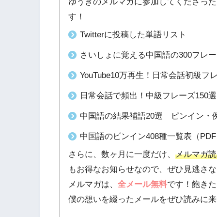
ゆうきのメルマガに参加してくださった
す！
Twitterに投稿した単語リスト
さいしょに覚える中国語の300フレ
YouTube10万再生！日常会話初級
日常会話で頻出！中級フレーズ150
中国語の結果補語20選 ピンイン・例
中国語のピンイン408種一覧表（PD
さらに、数ヶ月に一度だけ、
メルマガ読
もお得なお知らせなので、ぜひ見逃さな
メルマガは、
全メール無料
です！飽きた
僕の想いを綴ったメールをぜひ読みに来