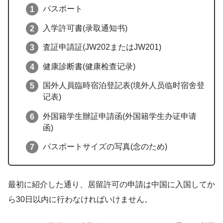
パスポート
入学許可書(录取通知书)
査証申請証(JW202またはJW201)
健康診断書(健康检查记录)
国外人員臨時宿泊登記表(境外人员临时宿舍登
记表)
外国籍学生辦証申請函(外国籍学生办证申请
函)
パスポートサイズの写真(念のため)
最初に紹介した通り、居留許可の申請は中国に入国してか
ら30日以内に行わなければいけません。