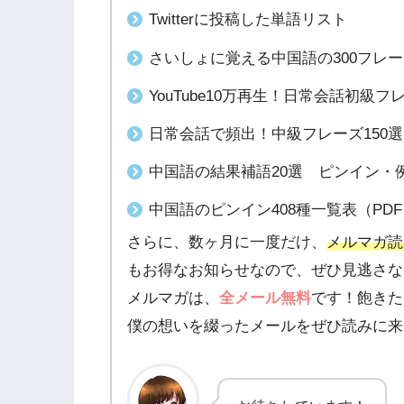
Twitterに投稿した単語リスト
さいしょに覚える中国語の300フレ
YouTube10万再生！日常会話初級
日常会話で頻出！中級フレーズ150
中国語の結果補語20選 ピンイン・例
中国語のピンイン408種一覧表（PD
さらに、数ヶ月に一度だけ、
メルマガ読
もお得なお知らせなので、ぜひ見逃さな
メルマガは、
全メール無料
です！飽きた
僕の想いを綴ったメールをぜひ読みに来