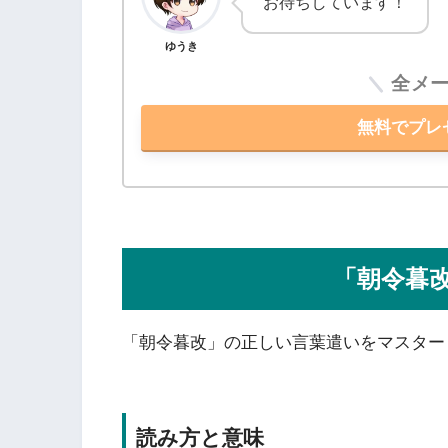
お待ちしています！
ゆうき
全メ
無料でプレ
「朝令暮
「朝令暮改」の正しい言葉遣いをマスター
読み方と意味