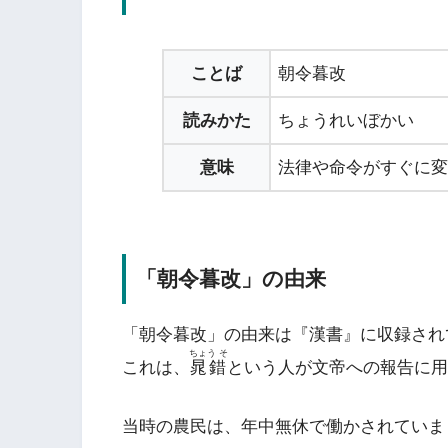
ことば
朝令暮改
読みかた
ちょうれいぼかい
意味
法律や命令がすぐに変
「朝令暮改」の由来
「朝令暮改」の由来は『漢書』に収録され
ちょう そ
これは、
晁錯
という人が文帝への報告に用
当時の農民は、年中無休で働かされていま