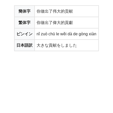
簡体字
你做出了伟大的贡献
繁体字
你做出了偉大的貢獻
ピンイン
nǐ zuò chū le wěi dà de gòng xiàn
日本語訳
大きな貢献をしました