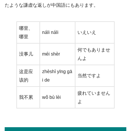
たような謙虚な返しが中国語にもあります。
哪里、
náli náli
いえいえ
哪里
何でもありませ
没事儿
méi shèr
んよ
这是应
zhèshì yīng gā
当然ですよ
该的
i de
疲れていません
我不累
wǒ bù lèi
よ