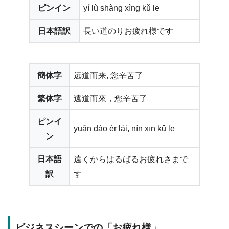
ピンイン
yí lù shàng xìng kǔ le
日本語訳
長い道のりお疲れ様です
簡体字
远道而来, 您辛苦了
繁体字
遠道而來，您辛苦了
ピンイ
yuǎn dào ér lái, nín xīn kǔ le
ン
日本語
遠くからはるばるお疲れさまで
訳
す
ビジネスシーンでの「お疲れ様」