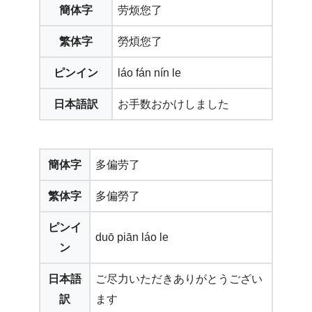
簡体字
劳烦您了
繁体字
勞煩您了
ピンイン
láo fán nín le
日本語訳
お手数おかけしました
簡体字
多偏劳了
繁体字
多偏勞了
ピンイ
duō piān láo le
ン
日本語
ご尽力いただきありがとうござい
訳
ます