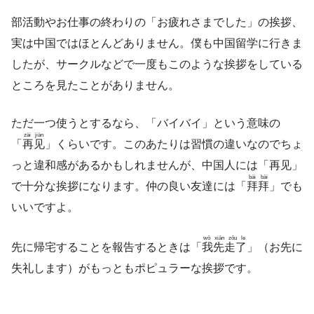
部活動やお仕事の終わりの「お疲れさまでした」の挨拶、
実は中国ではほとんどありません。僕も中国留学に行きま
したが、サークルなどで一度もこのような挨拶をしている
ところを見たことがありません。
ただ一つ使うとするなら、「バイバイ」という意味の
zài jiàn
「
再见
」くらいです。このあたりは習慣の違いなのでちょ
っと違和感があるかもしれませんが、中国人には「再见」
bài bài
で十分な挨拶になります。仲の良い友達には「
拜拜
」でも
いいですよ。
wǒ xiān zǒu le
先に帰宅することを報告するときは「
我先走了
」（お先に
失礼します）がもっともポピュラーな挨拶です。