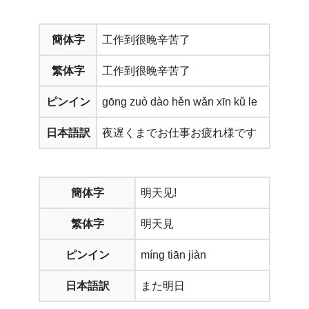
簡体字
工作到很晚辛苦了
繁体字
工作到很晚辛苦了
ピンイン
gōng zuò dào hěn wǎn xīn kǔ le
日本語訳
夜遅くまでお仕事お疲れ様です
簡体字
明天见!
繁体字
明天見
ピンイン
míng tiān jiàn
日本語訳
また明日