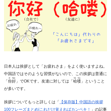
日本人は挨拶として「お疲れさま」をよく使いますよね。
中国語ではそのような習慣がないので、この挨拶は普通に
nǐ hǎo
hā lóu
「
你好
」でOKです。友達に対しては「
哈喽
」ということ
が多いです。
挨拶についてもっと詳しくは「
【保存版】中国語の挨拶
100フレーズまとめ|これだけ覚えればカンペキ！
」の記事