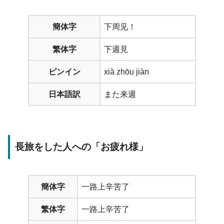
簡体字
下周见！
繁体字
下週見
ピンイン
xià zhōu jiàn
日本語訳
また来週
長旅をした人への「お疲れ様」
簡体字
一路上辛苦了
繁体字
一路上辛苦了