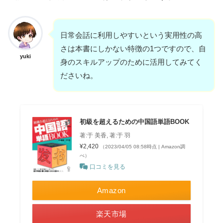
日常会話に利用しやすいという実用性の高
さは本書にしかない特徴の1つですので、自
yuki
身のスキルアップのために活用してみてく
ださいね。
初級を超えるための中国語単語BOOK
著:于 美香, 著:于 羽
¥2,420
（2023/04/05 08:58時点 | Amazon調
べ）
口コミを見る
Amazon
楽天市場