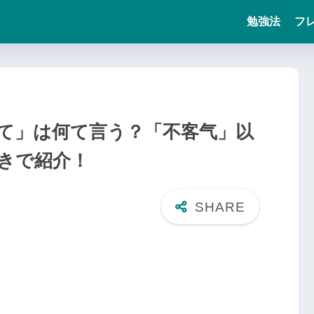
勉強法
フ
て」は何て言う？「不客气」以
きで紹介！