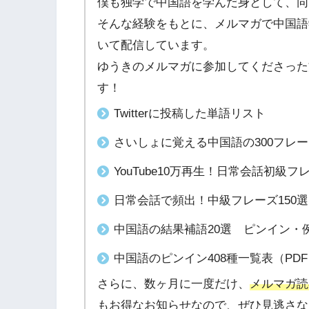
僕も独学で中国語を学んだ身として、同
そんな経験をもとに、メルマガで中国語
いて配信しています。
ゆうきのメルマガに参加してくださった
す！
Twitterに投稿した単語リスト
さいしょに覚える中国語の300フレ
YouTube10万再生！日常会話初級
日常会話で頻出！中級フレーズ150
中国語の結果補語20選 ピンイン・例
中国語のピンイン408種一覧表（PD
さらに、数ヶ月に一度だけ、
メルマガ読
もお得なお知らせなので、ぜひ見逃さな