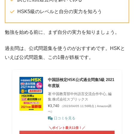
HSK5級のレベルと自分の実力を知ろう
勉強を始める前に、まず自分の実力を知りましょう。
過去問は、公式問題集を使うのがおすすめです。HSKと
いえば公式問題集、この1冊が鉄板です。
中国語検定HSK公式過去問集5級 2021
年度版
著:中国教育部中外語言交流合作中心, 編
集:株式会社スプリックス
¥3,740
（2023/04/05 11:56時点 | Amazon調
べ）
口コミを見る
＼ポイント最大11倍！／