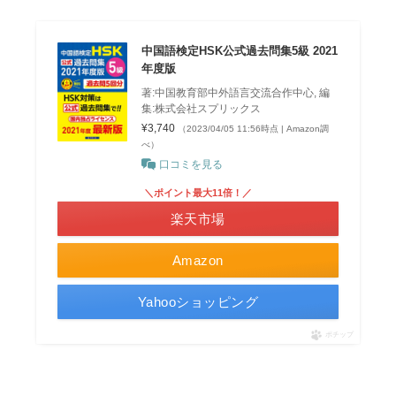
中国語検定HSK公式過去問集5級 2021
年度版
著:中国教育部中外語言交流合作中心, 編
集:株式会社スプリックス
¥3,740
（2023/04/05 11:56時点 | Amazon調
べ）
口コミを見る
＼ポイント最大11倍！／
楽天市場
Amazon
Yahooショッピング
ポチップ