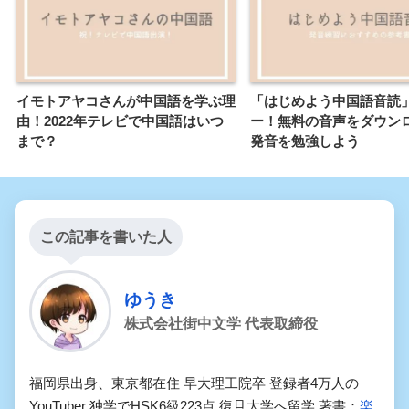
イモトアヤコさんが中国語を学ぶ理
「はじめよう中国語音読
由！2022年テレビで中国語はいつ
ー！無料の音声をダウン
まで？
発音を勉強しよう
この記事を書いた人
ゆうき
株式会社街中文学 代表取締役
福岡県出身、東京都在住 早大理工院卒 登録者4万人の
YouTuber 独学でHSK6級223点 復旦大学へ留学 著書：
楽