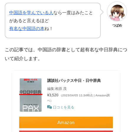
中国語を学んでいる人
なら一度はみたこと
があると言えるほど
つばめ
有名な中国語の本
ね！
この記事では、中国語の辞書として超有名な中日辞典につ
いて紹介します。
講談社パックス中日・日中辞典
編集:相原 茂
¥3,520
（2023/04/05 11:34時点 | Amazon調
べ）
口コミを見る
Amazon