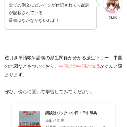
全ての例文にピンインが付記されてて品詞
が記載されている
つばめ
辞書はなかなかないわよ！
逆引き単語帳や語義の派生関係が分かる派生ツリー、中国
の地図などもついており、
中国語や中国の知識
がぐんと深
まります。
ぜひ、傍らに置いて学習してみてください。
講談社パックス中日・日中辞典
編集:相原 茂
¥3,520